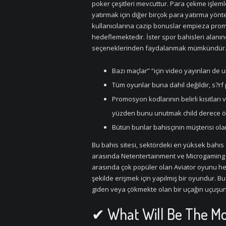
poker çeşitleri mevcuttur. Para çekme işlemler
yatırmak için diğer birçok para yatırma yön
kullanıcılarına cazip bonuslar empieza pro
hedeflemektedir. İster spor bahisleri alanı
seçeneklerinden faydalanmak mümkündür
Bazı maçlar” “için video yayınları de 
Tüm oyunlar buna dahil değildir, s?rf
Promosyon kodlarının belirli kısıtları ve
yüzden bunu unutmak child derece ö
Bütün bunlar bahisçinin müşterisi ol
Bu bahis sitesi, sektördeki en yüksek bahis 
arasında Netentertainment ve Microgaming g
arasında çok popüler olan Aviator oyunu h
şekilde erişmek için yapılmış bir oyundur. 
giden veya çökmekte olan bir uçağın uçuşun
✔ What Will Be The M