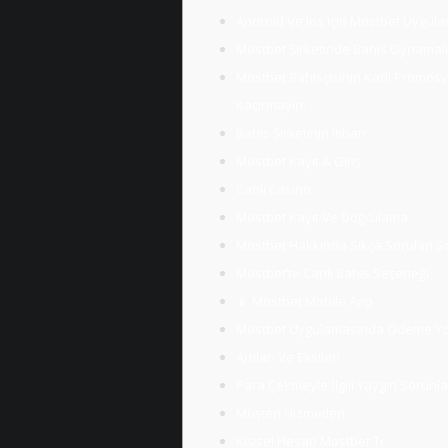
Android Ve Ios Için Mostbet Uygul
Mostbet Şirketinde Bahis Oynamalı
Mostbet Bahisçisinin Karlı Promosy
Kaçırmayın:
Bahis Şirketinin Itibarı
Mostbet Kayıt & Giriş
Canlı Casino
Mostbet Kayıt Ve Doğrulama
Mostbet Hakkında Sıkça Sorulan S
Mostbet’te Canlı Bahis Seçeneği
📱 Mostbet Mobile App
Mostbet Uygulamasında Ödeme Yö
Artıları Ve Eksileri
Para Çekmeyle İlgili Yaygın Sorunla
Müşteri Hizmetleri
Kişisel Hesap Mostbet Tr