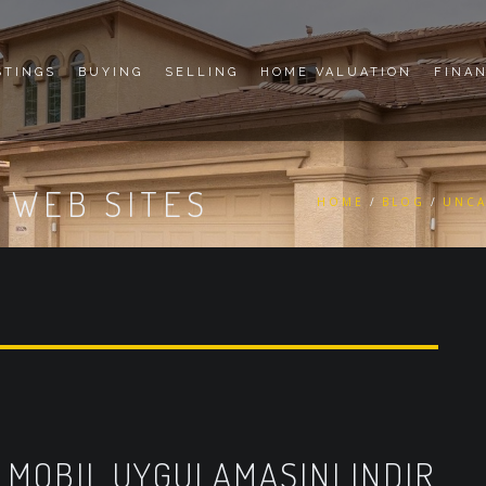
STINGS
BUYING
SELLING
HOME VALUATION
FINA
I WEB SITES
HOME
BLOG
UNCA
 MOBIL UYGULAMASINI INDIR