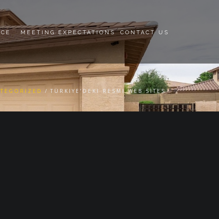
NCE
MEETING EXPECTATIONS
CONTACT US
TEGORIZED
TÜRKIYE’DEKI RESMI WEB SITES