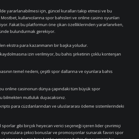
ilde yararlanabilmesi için, güncel kuralları takip etmesi ve bu
 Mostbet, kullanıcılarına spor bahisleri ve online casino oyunları
iyor. Fakat bu platformun öne çıkan özelliklerinden yararlanırken,
önünde bulundurmak gerekiyor.
izden ekstra para kazanmanın bir başka yoludur.
aydolmasına izin verilmiyor, bu bahis şirketinin çoklu kontenjan
asının temel nedeni, çeşitli spor dallarına ve oyunlara bahis
, bu online casinonun dünya çapındaki tüm büyük spor
nu bilmekten mutluluk duyacaksınız.
kripto para cüzdanlarından ve uluslararası ödeme sistemlerindeki
 sporlar gibi birçok heyecan verici seçeneği içeren lider çevrimiçi
ni oyunculara çekici bonuslar ve promosyonlar sunarak favori spor