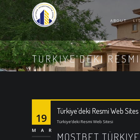
ABOUT
LI
TÜRKIYE’DEKI RESM
Türkiye’deki Resmi Web Sites
19
Türkiye’deki Resmi Web Sitesi
MAR
MOSTBET TÜRKIYE