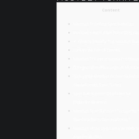
Content
Mostbet Tr Online Spor Bahisleri
Mostbet’e Adım Adım Nasıl Giriş Yapı
✔ What Is Usually The Mostbet Bu
Türkiye’de Teknik Destek
Mostbet Tr Casino’sunda Promosyo
🖱 Registration Plus Login At Mostbe
Türkiye’de Mostbet Online’da Bahi
Yapılabilecek Spor Türleri
Spor Bahislerinin Özellikleri Ve
Değerlendirilmesi
Mostbet Spor Bahisleri Türkiye’de 
Sporlara Bahis Oynayabilirim?
Mostbet Mobil Uygulama Ile Web Si
Arasındaki Fark