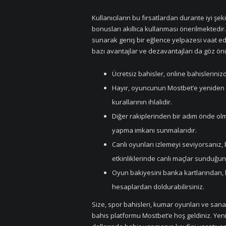
Kullanıcıların bu fırsatlardan durante iyi şek
bonusları akıllıca kullanması önerilmektedir.
sunarak geniş bir eğlence yelpazesi vaat ed
bazı avantajlar ve dezavantajları da göz 
Ücretsiz bahisler, online bahislerin
Hayır, oyuncunun Mostbet’e yeniden k
kurallarının ihlalidir.
Diğer rakiplerinden bir adım önde olm
yapma imkanı sunmalarıdır.
Canlı oyunları izlemeyi seviyorsanız
etkinliklerinde canlı maçlar sunduğu
Oyun bakiyesini banka kartlarından, 
hesaplardan doldurabilirsiniz.
Size, spor bahisleri, kumar oyunları ve sanal
bahis platformu Mostbet’e hoş geldiniz. Ye