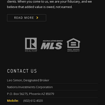
clients. When you come to us, we are your fiduciary, and we
believe that added value is owed, not earned.
READ MORE
CONTACT US
Leo Simon, Designated Broker
Nations Investments Corporation
P.O. Box 56275, Phoenix AZ 85079
Mobile:
(602) 612.4020