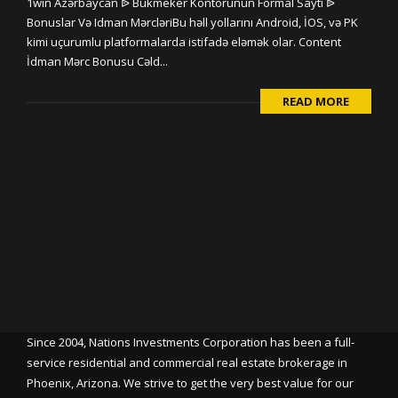
1win Azərbaycan ᐉ Bukmeker Kontorunun Formal Saytı ᐉ
Bonuslar Və Idman MərcləriBu həll yollarını Android, İOS, və PK
kimi uçurumlu platformalarda istifadə eləmək olar. Content
İdman Mərc Bonusu Cəld...
READ MORE
Since 2004, Nations Investments Corporation has been a full-
service residential and commercial real estate brokerage in
Phoenix, Arizona. We strive to get the very best value for our